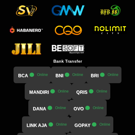
Bank Transfer
.....
Online
.....
Online
.....
Online
BCA
BNI
BRI
.....
Online
.....
Online
MANDIRI
QRIS
.....
Online
.....
Online
DANA
OVO
.....
Online
.....
Online
LINK AJA
GOPAY