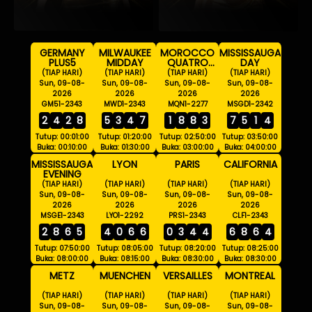
GERMANY
MILWAUKEE
MOROCCO
MISSISSAUGA
PLUS5
MIDDAY
QUATRO
DAY
03:00 WIB
(TIAP HARI)
(TIAP HARI)
(TIAP HARI)
(TIAP HARI)
Sun, 09-08-
Sun, 09-08-
Sun, 09-08-
Sun, 09-08-
2026
2026
2026
2026
GM51-2343
MWD1-2343
MQN1-2277
MSGD1-2342
2
4
2
8
5
3
4
7
1
8
8
3
7
5
1
4
Tutup: 00:01:00
Tutup: 01:20:00
Tutup: 02:50:00
Tutup: 03:50:00
Buka: 00:10:00
Buka: 01:30:00
Buka: 03:00:00
Buka: 04:00:00
MISSISSAUGA
LYON
PARIS
CALIFORNIA
EVENING
(TIAP HARI)
(TIAP HARI)
(TIAP HARI)
(TIAP HARI)
Sun, 09-08-
Sun, 09-08-
Sun, 09-08-
Sun, 09-08-
2026
2026
2026
2026
MSGE1-2343
LYO1-2292
PRS1-2343
CLF1-2343
2
8
6
5
4
0
6
6
0
3
4
4
6
8
6
4
Tutup: 07:50:00
Tutup: 08:05:00
Tutup: 08:20:00
Tutup: 08:25:00
Buka: 08:00:00
Buka: 08:15:00
Buka: 08:30:00
Buka: 08:30:00
METZ
MUENCHEN
VERSAILLES
MONTREAL
(TIAP HARI)
(TIAP HARI)
(TIAP HARI)
(TIAP HARI)
Sun, 09-08-
Sun, 09-08-
Sun, 09-08-
Sun, 09-08-