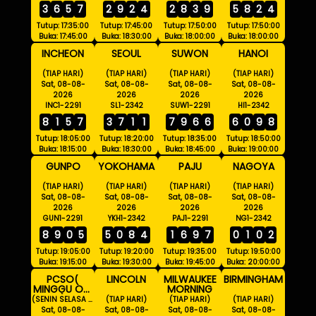
3
6
5
7
2
9
2
4
2
8
3
9
5
8
2
4
Tutup: 17:35:00
Tutup: 17:45:00
Tutup: 17:50:00
Tutup: 17:50:00
Buka: 17:45:00
Buka: 18:30:00
Buka: 18:00:00
Buka: 18:00:00
INCHEON
SEOUL
SUWON
HANOI
(TIAP HARI)
(TIAP HARI)
(TIAP HARI)
(TIAP HARI)
Sat, 08-08-
Sat, 08-08-
Sat, 08-08-
Sat, 08-08-
2026
2026
2026
2026
INC1-2291
SL1-2342
SUW1-2291
HI1-2342
8
1
5
7
3
7
1
1
7
9
6
6
6
0
9
8
Tutup: 18:05:00
Tutup: 18:20:00
Tutup: 18:35:00
Tutup: 18:50:00
Buka: 18:15:00
Buka: 18:30:00
Buka: 18:45:00
Buka: 19:00:00
GUNPO
YOKOHAMA
PAJU
NAGOYA
(TIAP HARI)
(TIAP HARI)
(TIAP HARI)
(TIAP HARI)
Sat, 08-08-
Sat, 08-08-
Sat, 08-08-
Sat, 08-08-
2026
2026
2026
2026
GUN1-2291
YKH1-2342
PAJ1-2291
NG1-2342
8
9
0
5
5
0
8
4
1
6
9
7
0
1
0
2
Tutup: 19:05:00
Tutup: 19:20:00
Tutup: 19:35:00
Tutup: 19:50:00
Buka: 19:15:00
Buka: 19:30:00
Buka: 19:45:00
Buka: 20:00:00
PCSO(
LINCOLN
MILWAUKEE
BIRMINGHAM
MINGGU OFF
MORNING
)
(SENIN SELASA RABU KAMIS JUMAT SABTU)
(TIAP HARI)
(TIAP HARI)
(TIAP HARI)
Sat, 08-08-
Sat, 08-08-
Sat, 08-08-
Sat, 08-08-