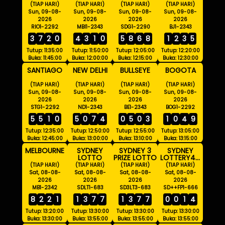
(TIAP HARI)
(TIAP HARI)
(TIAP HARI)
(TIAP HARI)
Sun, 09-08-
Sun, 09-08-
Sun, 09-08-
Sun, 09-08-
2026
2026
2026
2026
RIO1-2292
MBI1-2343
SDG1-2290
BJ1-2343
3
7
2
0
4
3
1
0
5
8
6
8
1
2
3
5
Tutup: 11:35:00
Tutup: 11:50:00
Tutup: 12:05:00
Tutup: 12:20:00
Buka: 11:45:00
Buka: 12:00:00
Buka: 12:15:00
Buka: 12:30:00
SANTIAGO
NEW DELHI
BULLSEYE
BOGOTA
(TIAP HARI)
(TIAP HARI)
(TIAP HARI)
(TIAP HARI)
Sun, 09-08-
Sun, 09-08-
Sun, 09-08-
Sun, 09-08-
2026
2026
2026
2026
STG1-2292
ND1-2343
BE1-2343
BOG1-2292
5
5
1
0
5
0
7
4
0
5
0
3
1
0
4
9
Tutup: 12:35:00
Tutup: 12:50:00
Tutup: 12:55:00
Tutup: 13:05:00
Buka: 12:45:00
Buka: 13:00:00
Buka: 13:10:00
Buka: 13:15:00
MELBOURNE
SYDNEY
SYDNEY 3
SYDNEY
LOTTO
PRIZE LOTTO
LOTTERY4D
FULLPRIZE
(TIAP HARI)
(TIAP HARI)
(TIAP HARI)
(TIAP HARI)
Sat, 08-08-
Sat, 08-08-
Sat, 08-08-
Sat, 08-08-
2026
2026
2026
2026
MB1-2342
SDLT1-683
SD3LT3-683
SD++FP1-666
8
2
2
1
1
3
7
7
1
3
7
7
0
0
1
4
Tutup: 13:20:00
Tutup: 13:30:00
Tutup: 13:30:00
Tutup: 13:30:00
Buka: 13:30:00
Buka: 13:55:00
Buka: 13:55:00
Buka: 13:55:00