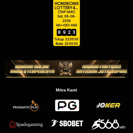
HONGKONG
LOTTERY4D
DISKON
(TIAP HARI)
Sat, 08-08-
2026
HK++DC1-665
8
9
2
3
Tutup: 22:30:00
Buka: 23:00:00
Mitra Kami